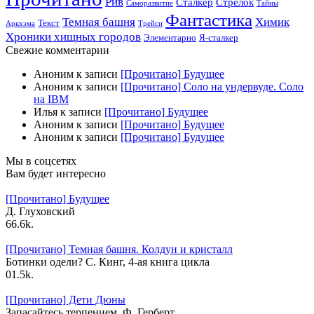
Рив
Сталкер
Стрелок
Саморазвитие
Тайны
Фантастика
Темная башня
Химик
Текст
Аркхэма
Трейси
Хроники хищных городов
Элементарно
Я-сталкер
Свежие комментарии
Аноним
к записи
[Прочитано] Будущее
Аноним
к записи
[Прочитано] Соло на ундервуде. Соло
на IBM
Илья
к записи
[Прочитано] Будущее
Аноним
к записи
[Прочитано] Будущее
Аноним
к записи
[Прочитано] Будущее
Мы в соцсетях
Вам будет интересно
[Прочитано] Будущее
Д. Глуховский
6
6.6k.
[Прочитано] Темная башня. Колдун и кристалл
Ботинки одели? С. Кинг, 4-ая книга цикла
0
1.5k.
[Прочитано] Дети Дюны
Запасайтесь терпением. Ф. Герберт