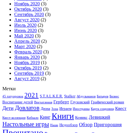
Ноябрь 2020
(3)
Октябрь 2020
(3)
Сентябрь 2020
(3)
Август 2020
(2)
Июль 2020
(2)
Июнь 2020
(3)
Май 2020
(3)
Апрель 2020
(2)
Март 2020
(2)
Февраль 2020
(3)
Январь 2020
(3)
Ноябрь 2019
(1)
Октябрь 2019
(2)
Сентябрь 2019
(3)
Август 2019
(2)
Метки
2021
S.T.A.L.K.E.R.
Stalker
45 татуировок
Абдульманов
Батырев
Бизнес
Герберт
Воспитание детей
Глуховский
Графический роман
Впечатления
Довлатов
Дети
Квест
Дюна
Играем
Зона
Иностранка
Карта сокровищ
Книги
Кинг
Левицкий
Комикс
Квест-коллекция
Кибкало
Настольные игры
Обзор
Пригорошня
Недообзор
Наши
Прочитано