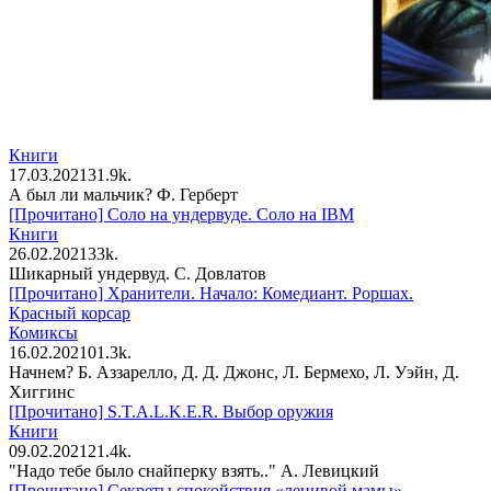
Книги
17.03.2021
3
1.9k.
А был ли мальчик? Ф. Герберт
[Прочитано] Соло на ундервуде. Соло на IBM
Книги
26.02.2021
3
3k.
Шикарный ундервуд. С. Довлатов
[Прочитано] Хранители. Начало: Комедиант. Роршах.
Красный корсар
Комиксы
16.02.2021
0
1.3k.
Начнем? Б. Аззарелло, Д. Д. Джонс, Л. Бермехо, Л. Уэйн, Д.
Хиггинс
[Прочитано] S.T.A.L.K.E.R. Выбор оружия
Книги
09.02.2021
2
1.4k.
"Надо тебе было снайперку взять.." А. Левицкий
[Прочитано] Секреты спокойствия «ленивой мамы»