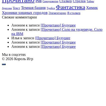
Рив
Сталкер
Стрелок
Саморазвитие
Тайны
Фантастика
Темная башня
Химик
Текст
Аркхэма
Трейси
Хроники хищных городов
Элементарно
Я-сталкер
Свежие комментарии
Аноним
к записи
[Прочитано] Будущее
Аноним
к записи
[Прочитано] Соло на ундервуде. Соло
на IBM
Илья
к записи
[Прочитано] Будущее
Аноним
к записи
[Прочитано] Будущее
Аноним
к записи
[Прочитано] Будущее
Мы в соцсетях
© 2026 Король Игр