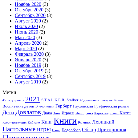
Ноябрь 2020
(3)
Октябрь 2020
(3)
Сентябрь 2020
(3)
Август 2020
(2)
Июль 2020
(2)
Июнь 2020
(3)
Май 2020
(3)
Апрель 2020
(2)
Март 2020
(2)
Февраль 2020
(3)
Январь 2020
(3)
Ноябрь 2019
(1)
Октябрь 2019
(2)
Сентябрь 2019
(3)
Август 2019
(2)
Метки
2021
S.T.A.L.K.E.R.
Stalker
45 татуировок
Абдульманов
Батырев
Бизнес
Герберт
Воспитание детей
Глуховский
Графический роман
Впечатления
Довлатов
Дети
Квест
Дюна
Играем
Зона
Иностранка
Карта сокровищ
Книги
Кинг
Левицкий
Комикс
Квест-коллекция
Кибкало
Настольные игры
Обзор
Пригорошня
Недообзор
Наши
Прочитано