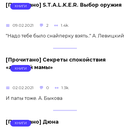
[Прочитано] S.T.A.L.K.E.R. Выбор оружия
КНИГИ
09.02.2021
2
1.4k.
"Надо тебе было снайперку взять.." А. Левицкий
[Прочитано] Секреты спокойствия
«ленивой мамы»
КНИГИ
02.02.2021
0
1.3k.
И папы тоже. А. Быкова
[Прочитано] Дюна
КНИГИ