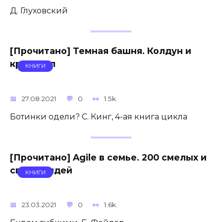
Д. Глуховский
[Прочитано] Темная башня. Колдун и
кристалл
КНИГИ
27.08.2021
0
1.5k.
Ботинки одели? С. Кинг, 4-ая книга цикла
[Прочитано] Agile в семье. 200 смелых и
свежих идей
КНИГИ
23.03.2021
0
1.6k.