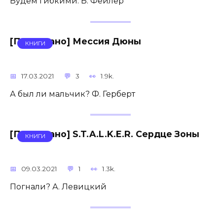
Будем гибкими. Б. Фейлер
[Прочитано] Мессия Дюны
КНИГИ
17.03.2021
3
1.9k.
А был ли мальчик? Ф. Герберт
[Прочитано] S.T.A.L.K.E.R. Сердце Зоны
КНИГИ
09.03.2021
1
1.3k.
Погнали? А. Левицкий