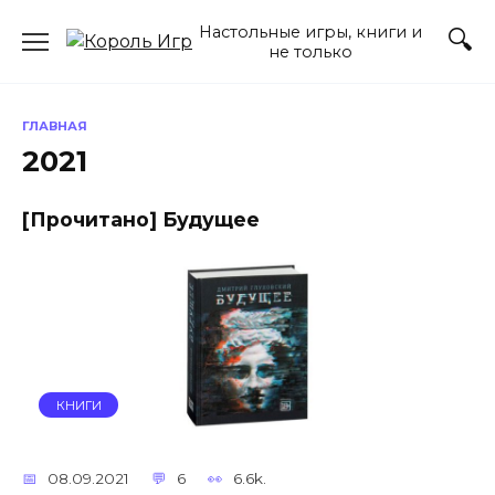
Skip
Настольные игры, книги и
to
не только
content
ГЛАВНАЯ
2021
[Прочитано] Будущее
КНИГИ
08.09.2021
6
6.6k.