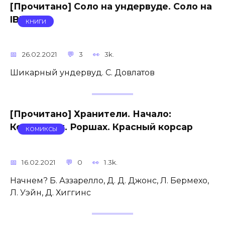
[Прочитано] Соло на ундервуде. Соло на
IBM
КНИГИ
26.02.2021
3
3k.
Шикарный ундервуд. С. Довлатов
[Прочитано] Хранители. Начало:
Комедиант. Роршах. Красный корсар
КОМИКСЫ
16.02.2021
0
1.3k.
Начнем? Б. Аззарелло, Д. Д. Джонс, Л. Бермехо,
Л. Уэйн, Д. Хиггинс