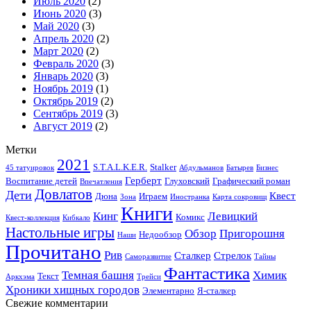
Июль 2020
(2)
Июнь 2020
(3)
Май 2020
(3)
Апрель 2020
(2)
Март 2020
(2)
Февраль 2020
(3)
Январь 2020
(3)
Ноябрь 2019
(1)
Октябрь 2019
(2)
Сентябрь 2019
(3)
Август 2019
(2)
Метки
2021
S.T.A.L.K.E.R.
Stalker
45 татуировок
Абдульманов
Батырев
Бизнес
Герберт
Воспитание детей
Глуховский
Графический роман
Впечатления
Довлатов
Дети
Квест
Дюна
Играем
Зона
Иностранка
Карта сокровищ
Книги
Кинг
Левицкий
Комикс
Квест-коллекция
Кибкало
Настольные игры
Обзор
Пригорошня
Недообзор
Наши
Прочитано
Рив
Сталкер
Стрелок
Саморазвитие
Тайны
Фантастика
Темная башня
Химик
Текст
Аркхэма
Трейси
Хроники хищных городов
Элементарно
Я-сталкер
Свежие комментарии