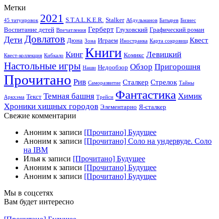
Метки
2021
S.T.A.L.K.E.R.
Stalker
45 татуировок
Абдульманов
Батырев
Бизнес
Герберт
Воспитание детей
Глуховский
Графический роман
Впечатления
Довлатов
Дети
Квест
Дюна
Играем
Зона
Иностранка
Карта сокровищ
Книги
Кинг
Левицкий
Комикс
Квест-коллекция
Кибкало
Настольные игры
Обзор
Пригорошня
Недообзор
Наши
Прочитано
Рив
Сталкер
Стрелок
Саморазвитие
Тайны
Фантастика
Темная башня
Химик
Текст
Аркхэма
Трейси
Хроники хищных городов
Элементарно
Я-сталкер
Свежие комментарии
Аноним
к записи
[Прочитано] Будущее
Аноним
к записи
[Прочитано] Соло на ундервуде. Соло
на IBM
Илья
к записи
[Прочитано] Будущее
Аноним
к записи
[Прочитано] Будущее
Аноним
к записи
[Прочитано] Будущее
Мы в соцсетях
Вам будет интересно