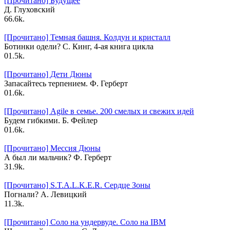
[Прочитано] Будущее
Д. Глуховский
6
6.6k.
[Прочитано] Темная башня. Колдун и кристалл
Ботинки одели? С. Кинг, 4-ая книга цикла
0
1.5k.
[Прочитано] Дети Дюны
Запасайтесь терпением. Ф. Герберт
0
1.6k.
[Прочитано] Agile в семье. 200 смелых и свежих идей
Будем гибкими. Б. Фейлер
0
1.6k.
[Прочитано] Мессия Дюны
А был ли мальчик? Ф. Герберт
3
1.9k.
[Прочитано] S.T.A.L.K.E.R. Сердце Зоны
Погнали? А. Левицкий
1
1.3k.
[Прочитано] Соло на ундервуде. Соло на IBM