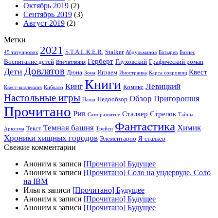
Октябрь 2019
(2)
Сентябрь 2019
(3)
Август 2019
(2)
Метки
2021
S.T.A.L.K.E.R.
Stalker
45 татуировок
Абдульманов
Батырев
Бизнес
Герберт
Воспитание детей
Глуховский
Графический роман
Впечатления
Довлатов
Дети
Квест
Дюна
Играем
Зона
Иностранка
Карта сокровищ
Книги
Кинг
Левицкий
Комикс
Квест-коллекция
Кибкало
Настольные игры
Обзор
Пригорошня
Недообзор
Наши
Прочитано
Рив
Сталкер
Стрелок
Саморазвитие
Тайны
Фантастика
Темная башня
Химик
Текст
Аркхэма
Трейси
Хроники хищных городов
Элементарно
Я-сталкер
Свежие комментарии
Аноним
к записи
[Прочитано] Будущее
Аноним
к записи
[Прочитано] Соло на ундервуде. Соло
на IBM
Илья
к записи
[Прочитано] Будущее
Аноним
к записи
[Прочитано] Будущее
Аноним
к записи
[Прочитано] Будущее