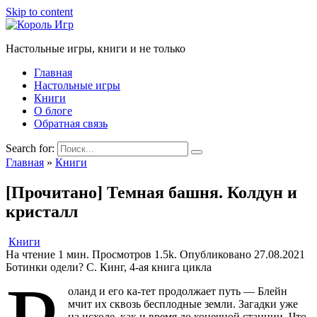
Skip to content
Настольные игры, книги и не только
Главная
Настольные игры
Книги
О блоге
Обратная связь
Search for:
Главная
»
Книги
[Прочитано] Темная башня. Колдун и
кристалл
Книги
На чтение
1 мин.
Просмотров
1.5k.
Опубликовано
27.08.2021
Ботинки одели? С. Кинг, 4-ая книга цикла
оланд и его ка-тет продолжает путь — Блейн
мчит их сквозь бесплодные земли. Загадки уже
на исходе, как и время до конечной станции. Что